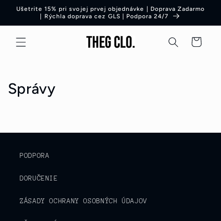
Preskočiť
Ušetrite 15% pri svojej prvej objednávke | Doprava Zadarmo
na obsah
| Rýchla doprava cez GLS | Podpora 24/7
Košík
Správy
PODPORA
DORUČENIE
ZÁSADY OCHRANY OSOBNÝCH ÚDAJOV