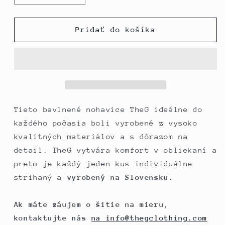
množstvo
množstvo
pre
pre
The
The
Pridať do košíka
Man
Man
Paneled
Paneled
Jogger
Jogger
17
17
//
//
tmavošedá
tmavošedá
Tieto bavlnené nohavice TheG ideálne do
každého počasia boli vyrobené z vysoko
kvalitných materiálov a s dôrazom na
detail. TheG vytvára komfort v obliekaní a
preto je každý jeden kus individuálne
strihaný a
vyrobený na Slovensku.
Ak máte záujem o šitie na mieru,
kontaktujte nás
na info@thegclothing.com