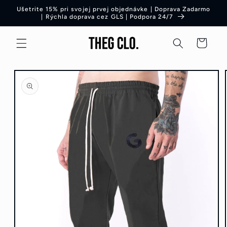
Preskočiť
Ušetrite 15% pri svojej prvej objednávke | Doprava Zadarmo
na obsah
| Rýchla doprava cez GLS | Podpora 24/7
Košík
Preskočiť
na
informácie
o produkte