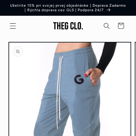
Preskočiť
Ušetrite 15% pri svojej prvej objednávke | Doprava Zadarmo
na obsah
| Rýchla doprava cez GLS | Podpora 24/7
Košík
Preskočiť
na
informácie
o produkte