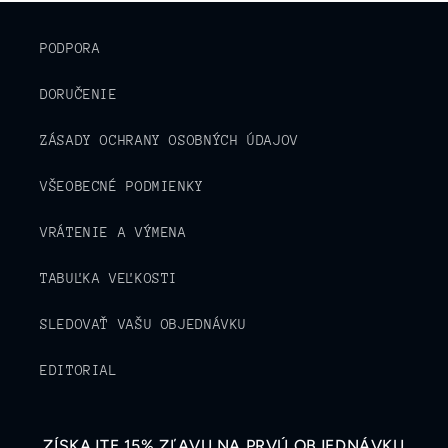
PODPORA
DORUČENIE
ZÁSADY OCHRANY OSOBNÝCH ÚDAJOV
VŠEOBECNÉ PODMIENKY
VRÁTENIE A VÝMENA
TABUĽKA VEĽKOSTI
SLEDOVAŤ VAŠU OBJEDNÁVKU
EDITORIAL
ZÍSKAJTE 15% ZĽAVU NA PRVÚ OBJEDNÁVKU