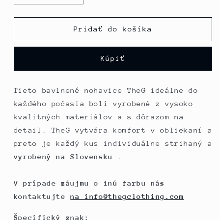
množstvo
množstvo
pre
pre
The
The
Pridať do košíka
Woman
Woman
Paneled
Paneled
Kúpiť
Jogger
Jogger
17
17
//
//
Tieto bavlnené nohavice TheG ideálne do
blue
blue
každého počasia boli vyrobené z vysoko
kvalitných materiálov a s dôrazom na
detail. TheG vytvára komfort v obliekaní a
preto je každý kus individuálne strihaný a
vyrobený na Slovensku
.
V prípade záujmu o inú farbu nás
kontaktujte
na info@thegclothing.com
Špecifický znak: