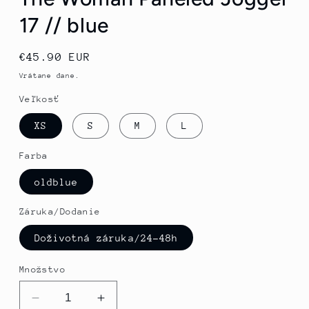
17 // blue
Normálna
€45.90 EUR
cena
Vrátane dane.
Veľkosť
XS
S
M
L
Farba
oldblue
Záruka/Dodanie
Doživotná záruka/24-48h
Množstvo
Znížiť
Zvýšte