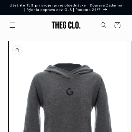
Preskočiť
Ušetrite 15% pri svojej prvej objednávke | Doprava Zadarmo
na obsah
| Rýchla doprava cez GLS | Podpora 24/7
Košík
Preskočiť
na
informácie
o produkte