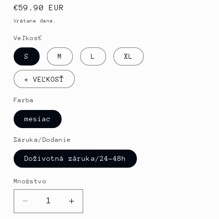
Normálna
€59.90 EUR
cena
Vrátane dane.
Veľkosť
S
M
L
XL
+ VEĽKOSŤ
Farba
mesiac
Záruka/Dodanie
Doživotná záruka/24-48h
Množstvo
Znížiť
Zvýšte
množstvo
množstvo