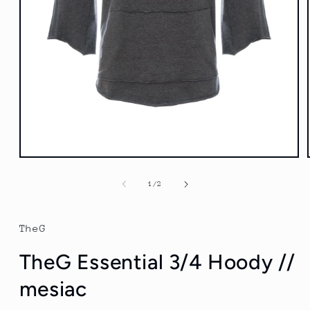
Otvorte
médium
1
z
1
/
2
v
modálnom
režime
TheG
TheG Essential 3/4 Hoody //
mesiac