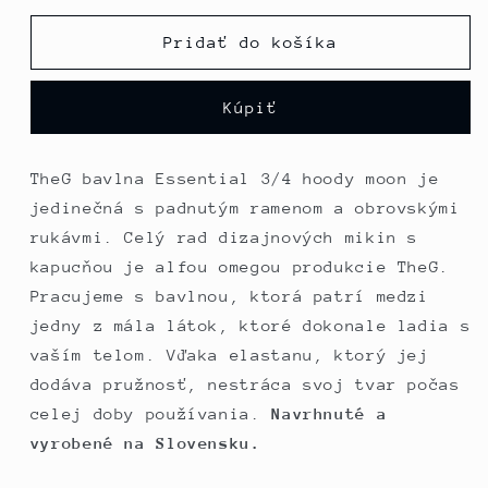
pre
pre
TheG
TheG
Pridať do košíka
Essential
Essential
3/4
3/4
Kúpiť
Hoody
Hoody
//
//
mesiac
mesiac
TheG bavlna Essential 3/4 hoody moon je
jedinečná s padnutým ramenom a obrovskými
rukávmi. Celý rad dizajnových mikin s
kapucňou je alfou omegou produkcie TheG.
Pracujeme s bavlnou, ktorá patrí medzi
jedny z mála látok, ktoré dokonale ladia s
vaším telom. Vďaka elastanu, ktorý jej
dodáva pružnosť, nestráca svoj tvar počas
celej doby používania.
Navrhnuté a
vyrobené na Slovensku.