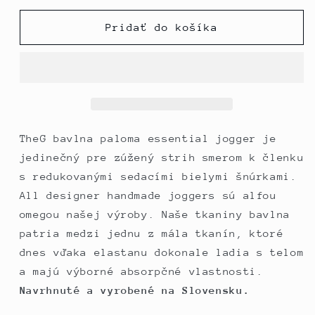
pre
pre
TheG
TheG
Pridať do košíka
Essential
Essential
Joggers
Joggers
//
//
paloma
paloma
TheG bavlna paloma essential jogger je
jedinečný pre zúžený strih smerom k členku
s redukovanými sedacími bielymi šnúrkami.
All designer handmade joggers sú alfou
omegou našej výroby. Naše tkaniny bavlna
patria medzi jednu z mála tkanín, ktoré
dnes vďaka elastanu dokonale ladia s telom
a majú výborné absorpčné vlastnosti.
Navrhnuté a vyrobené na Slovensku.