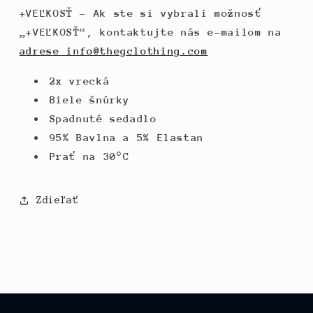
+VEĽKOSŤ – Ak ste si vybrali možnosť
„+VEĽKOSŤ“, kontaktujte nás e-mailom na
adrese info@thegclothing.com
2x vrecká
Biele šnúrky
Spadnuté sedadlo
95% Bavlna a 5% Elastan
Prať na 30°C
Zdieľať