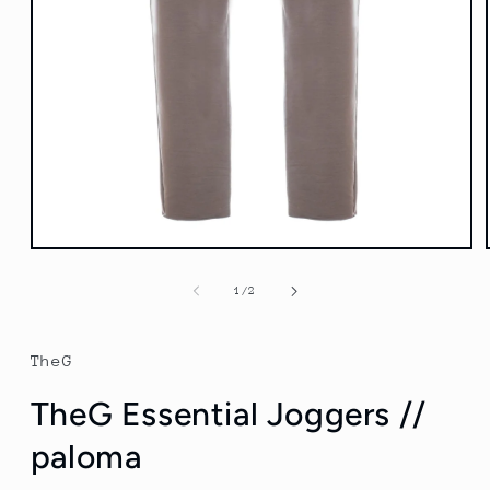
Otvorte
médium
1
z
1
/
2
v
modálnom
režime
TheG
TheG Essential Joggers //
paloma