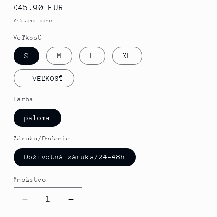
Normálna
€45.90 EUR
cena
Vrátane dane.
Veľkosť
S
M
L
XL
+ VEĽKOSŤ
Farba
paloma
Záruka/Dodanie
Doživotná záruka/24-48h
Množstvo
Znížiť
Zvýšte
množstvo
množstvo