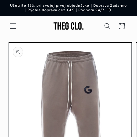
Preskočiť
Ušetrite 15% pri svojej prvej objednávke | Doprava Zadarmo
na obsah
| Rýchla doprava cez GLS | Podpora 24/7
Košík
Preskočiť
na
informácie
o produkte