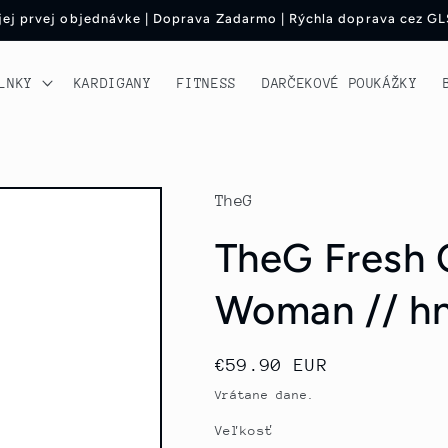
ojej prvej objednávke | Doprava Zadarmo | Rýchla doprava cez GL
LNKY
KARDIGANY
FITNESS
DARČEKOVÉ POUKÁŽKY
TheG
TheG Fresh 
Woman // h
Normálna
€59.90 EUR
cena
Vrátane dane.
Veľkosť