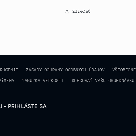
Zdieľať
ORUČENIE
ZÁSADY OCHRANY OSOBNÝCH ÚDAJOV
VŠEOBECN
VÝMENA
TABUĽKA VEĽKOSTI
SLEDOVAŤ VAŠU OBJEDNÁVKU
 - PRIHLÁSTE SA