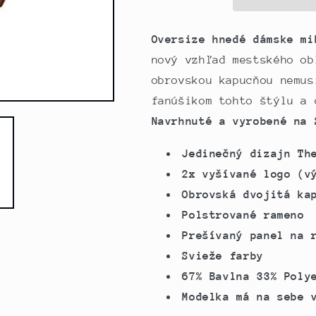
//
//
hnedá
hnedá
Oversize hnedé dámske mi
nový vzhľad mestského ob
obrovskou kapucňou nemus
fanúšikom tohto štýlu a 
Navrhnuté a vyrobené na 
Jedinečný dizajn Th
2x vyšívané logo (v
Obrovská dvojitá ka
Polstrované rameno
Prešívaný panel na 
Svieže farby
67% Bavlna 33% Poly
Modelka má na sebe 