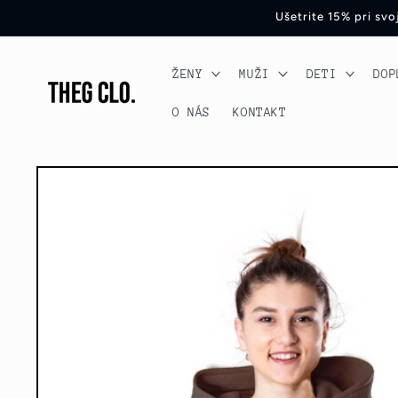
Preskočiť
Ušetrite 15% pri sv
na obsah
ŽENY
MUŽI
DETI
DOP
O NÁS
KONTAKT
Preskočiť
na
informácie
o produkte