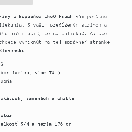
kiny s kapucňou TheG Fresh
vám ponúknu
liekania. S vašim predĺženým strihom a
íte nič riešiť, čo sa obliekať. Ak ste
chcete vyniknúť na tej správnej stránke.
Slovensku
eG
ýber farieb, viac
TU
)
pucňa
rukávoch, ramenách a chrbte
ester
veľkosť S/M a meria 173 cm