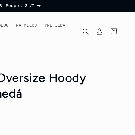
S | Podpora 24/7
BLOG
NA MIERU
PRE TEBA
Prihlásiť
Košík
sa
Oversize Hoody
nedá