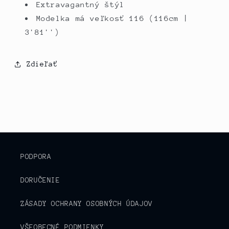
Extravagantný štýl
Modelka má veľkosť 116 (116cm |
3'81'')
Zdieľať
PODPORA
DORUČENIE
ZÁSADY OCHRANY OSOBNÝCH ÚDAJOV
VŠEOBECNÉ PODMIENKY