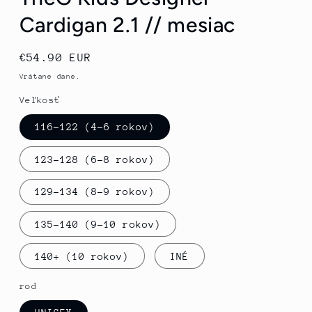
Cardigan 2.1 // mesiac
Normálna
€54.90 EUR
cena
Vrátane dane.
Veľkosť
116-122 (4-6 rokov)
123-128 (6-8 rokov)
129-134 (8-9 rokov)
135-140 (9-10 rokov)
140+ (10 rokov)
INÉ
rod