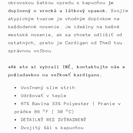
obrovskou šatkou vpredu s kapucňou
je
doplnený o vrecká a látkový opasok.
Svojím
atypickým tvarom je vhodným doplnkom na
každodenné nosenie. Je ideálny na bežné
mestské nosenie, ak sa chcete odlíšiť od
ostatných, preto je Cardigan od TheG tou
správnou voľbou.
*Ak ste si vybrali INÉ, kontaktujte nás s
požiadavkou na veľkosť kardiganu.
Uvoľnený slim strih
Udržovať v teple
67% Bavlna 33% Polyester | Pranie v
práčke 86 °F (
30 °C)
DETAILNÝ REZ ZVÝRAZNENÝ
Dvojitý šál s kapucňou