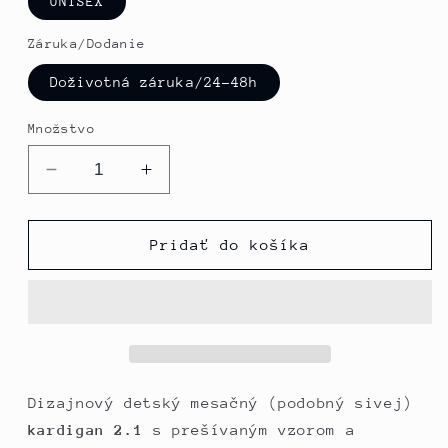
UNISEX
Záruka/Dodanie
Doživotná záruka/24-48h
Množstvo
Znížiť
Zvýšte
množstvo
množstvo
pre
pre
TheG
TheG
Pridať do košíka
Kids
Kids
Designer
Designer
Cardigan
Cardigan
2.1
2.1
//
//
mesiac
mesiac
Dizajnový detský mesačný (podobný sivej)
kardigan 2.1
s prešívaným vzorom a