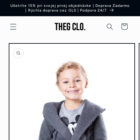
Preskočiť
Ušetrite 15% pri svojej prvej objednávke | Doprava Zadarmo
na obsah
| Rýchla doprava cez GLS | Podpora 24/7
Košík
Preskočiť
na
informácie
o produkte