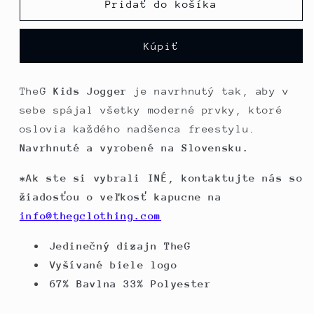
TheG
TheG
Pridať do košíka
Kids
Kids
Jogger
Jogger
Kúpiť
//
//
modrý
modrý
TheG
Kids Jogger
je navrhnutý tak, aby v
sebe spájal všetky moderné prvky, ktoré
oslovia každého nadšenca freestylu.
Navrhnuté a vyrobené na Slovensku.
*Ak ste si vybrali INÉ, kontaktujte nás so
žiadosťou o veľkosť kapucne na
info@thegclothing.com
Jedinečný dizajn TheG
Vyšívané biele logo
67% Bavlna 33% Polyester