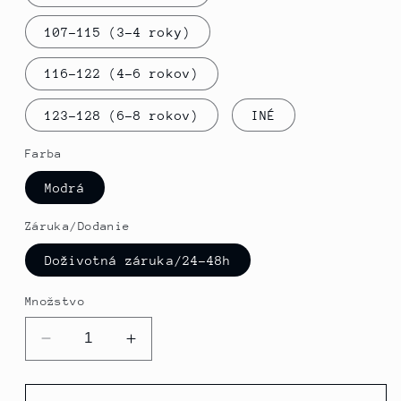
107-115 (3-4 roky)
116-122 (4-6 rokov)
123-128 (6-8 rokov)
INÉ
Farba
Modrá
Záruka/Dodanie
Doživotná záruka/24-48h
Množstvo
Znížiť
Zvýšte
množstvo
množstvo
pre
pre