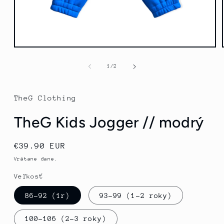
Otvorte
médium
1
z
1
/
2
v
modálnom
režime
TheG Clothing
TheG Kids Jogger // modrý
Normálna
€39.90 EUR
cena
Vrátane dane.
Veľkosť
86-92 (1r)
93-99 (1-2 roky)
100-106 (2-3 roky)