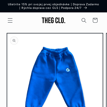
Preskočiť
Ušetrite 15% pri svojej prvej objednávke | Doprava Zadarmo
na obsah
| Rýchla doprava cez GLS | Podpora 24/7
Košík
Preskočiť
na
informácie
o produkte