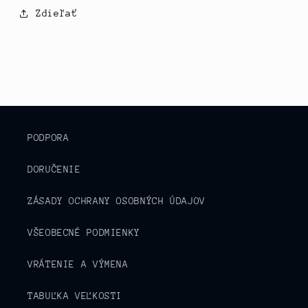
Zdieľať
PODPORA
DORUČENIE
ZÁSADY OCHRANY OSOBNÝCH ÚDAJOV
VŠEOBECNÉ PODMIENKY
VRÁTENIE A VÝMENA
TABUĽKA VEĽKOSTI