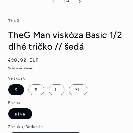
1
z
1
/
4
v
modálnom
režime
TheG
TheG Man viskóza Basic 1/2
dlhé tričko // šedá
Normálna
€39.90 EUR
cena
Vrátane dane.
Veľkosť
S
M
L
XL
Farba
sivá
Záruka/Dodanie