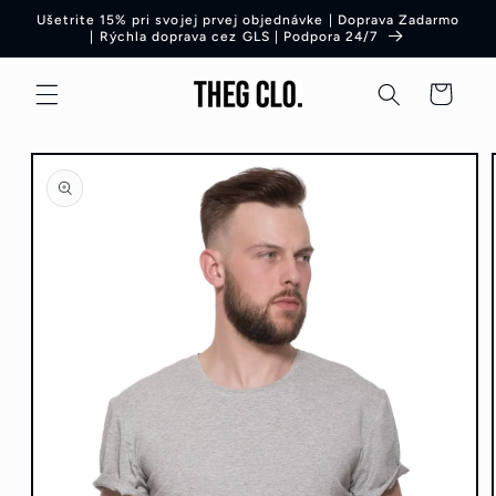
Preskočiť
Ušetrite 15% pri svojej prvej objednávke | Doprava Zadarmo
na obsah
| Rýchla doprava cez GLS | Podpora 24/7
Košík
Preskočiť
na
informácie
o produkte