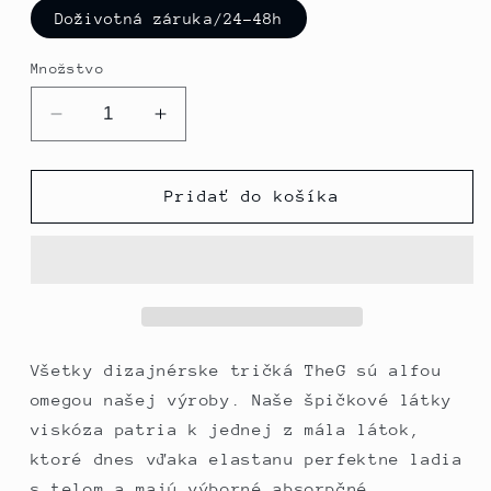
Doživotná záruka/24-48h
Množstvo
Znížiť
Zvýšte
množstvo
množstvo
pre
pre
TheG
TheG
Pridať do košíka
Man
Man
viskóza
viskóza
Basic
Basic
1/2
1/2
dlhé
dlhé
tričko
tričko
//
//
Všetky dizajnérske tričká TheG sú alfou
šedá
šedá
omegou našej výroby. Naše špičkové látky
viskóza patria k jednej z mála látok,
ktoré dnes vďaka elastanu perfektne ladia
s telom a majú výborné absorpčné