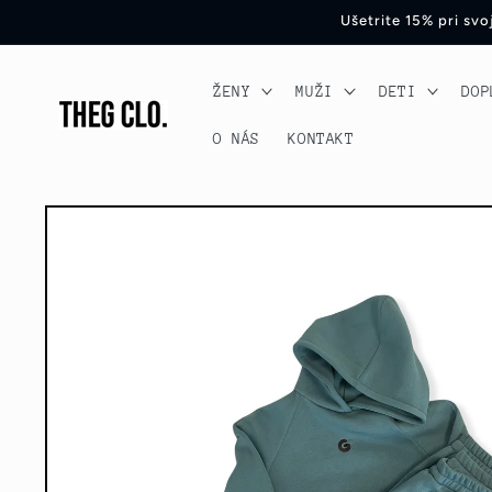
Preskočiť
Ušetrite 15% pri sv
na obsah
ŽENY
MUŽI
DETI
DOP
O NÁS
KONTAKT
Preskočiť
na
informácie
o produkte