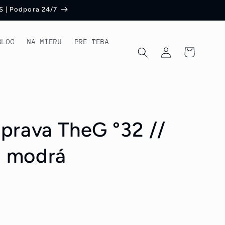
S | Podpora 24/7
BLOG
NA MIERU
PRE TEBA
Prihlásiť
Košík
sa
prava TheG °32 //
á modrá