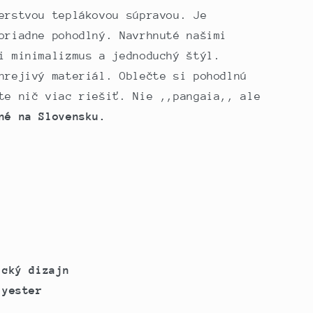
erstvou teplákovou súpravou. Je
oriadne pohodlný. Navrhnuté našimi
i minimalizmus a jednoduchý štýl.
hrejivý materiál. Oblečte si pohodlnú
te nič viac riešiť. Nie ,,pangaia,, ale
né na Slovensku.
ický dizajn
lyester