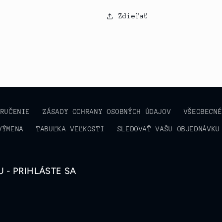
Zdieľať
ORUČENIE
ZÁSADY OCHRANY OSOBNÝCH ÚDAJOV
VŠEOBECN
VÝMENA
TABUĽKA VEĽKOSTI
SLEDOVAŤ VAŠU OBJEDNÁVKU
 - PRIHLÁSTE SA