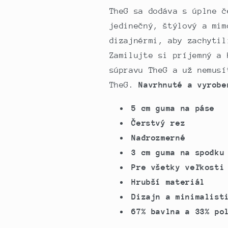
tmavozelená
tmavozelená
TheG sa dodáva s úplne č
modrá
modrá
jedinečný, štýlový a mim
dizajnérmi, aby zachytil
Zamilujte si príjemný a 
súpravu TheG a už nemusí
TheG.
Navrhnuté a vyrobe
5 cm guma na páse
Čerstvý rez
Nadrozmerné
3 cm guma na spodku
Pre všetky veľkosti
Hrubší materiál
Dizajn a minimalist
67% bavlna a 33% po