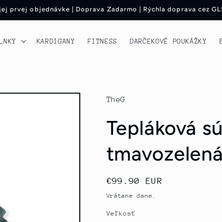
ojej prvej objednávke | Doprava Zadarmo | Rýchla doprava cez GL
LNKY
KARDIGANY
FITNESS
DARČEKOVÉ POUKÁŽKY
TheG
Tepláková sú
tmavozelen
Normálna
€99.90 EUR
cena
Vrátane dane.
Veľkosť