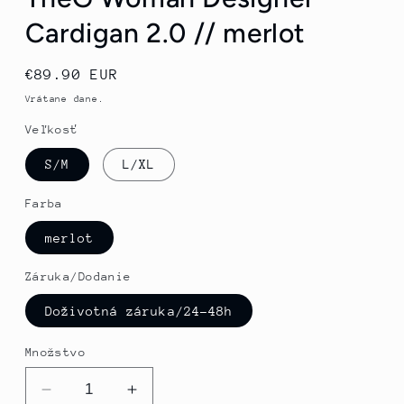
Cardigan 2.0 // merlot
Normálna
€89.90 EUR
cena
Vrátane dane.
Veľkosť
S/M
L/XL
Farba
merlot
Záruka/Dodanie
Doživotná záruka/24-48h
Množstvo
Znížiť
Zvýšte