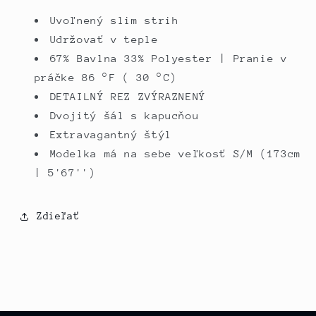
Uvoľnený slim strih
Udržovať v teple
67% Bavlna 33% Polyester | Pranie v
práčke 86 °F (
30 °C)
DETAILNÝ REZ ZVÝRAZNENÝ
Dvojitý šál s kapucňou
Extravagantný štýl
Modelka má na sebe veľkosť S/M (173cm
| 5'67'')
Zdieľať