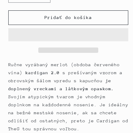
množstvo
množstvo
pre
pre
TheG
TheG
Pridať do košíka
Woman
Woman
Designer
Designer
Cardigan
Cardigan
2.0
2.0
//
//
merlot
merlot
Ručne vyrábaný merlot (obdoba červeného
vína)
kardigan 2.0
s prešívaným vzorom a
obrovským šálom vpredu s kapucňou
je
doplnený vreckami a látkovým opaskom.
Svojím atypickým tvarom je vhodným
doplnkom na každodenné nosenie. Je ideálny
na bežné mestské nosenie, ak sa chcete
odlíšiť od ostatných, preto je Cardigan od
TheG tou správnou voľbou.