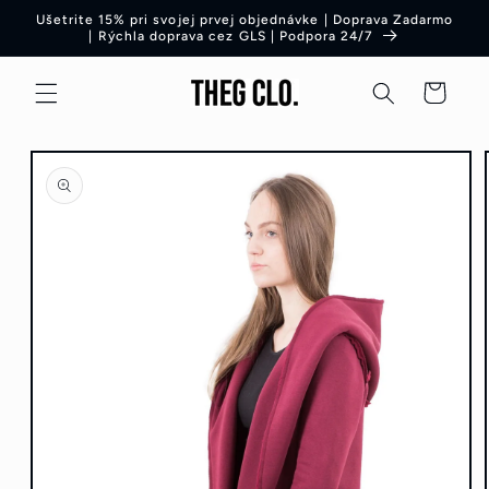
Preskočiť
Ušetrite 15% pri svojej prvej objednávke | Doprava Zadarmo
na obsah
| Rýchla doprava cez GLS | Podpora 24/7
Košík
Preskočiť
na
informácie
o produkte