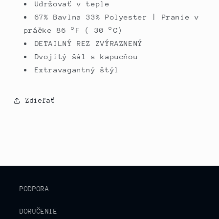
Udržovať v teple
67% Bavlna 33% Polyester | Pranie v
práčke 86 °F (
30 °C)
DETAILNÝ REZ ZVÝRAZNENÝ
Dvojitý šál s kapucňou
Extravagantný štýl
Zdieľať
PODPORA
DORUČENIE