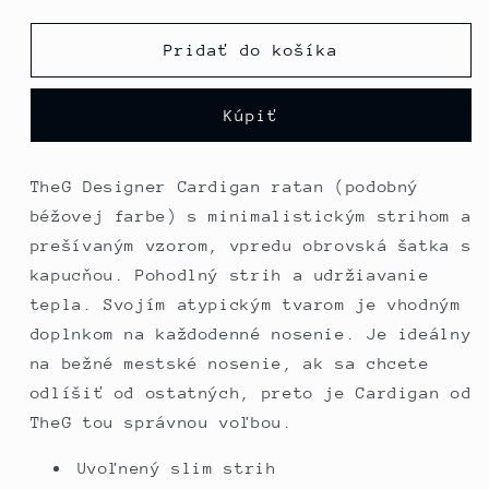
množstvo
množstvo
pre
pre
TheG
TheG
Pridať do košíka
Woman
Woman
Designer
Designer
Kúpiť
Cardigan
Cardigan
1.0
1.0
//
//
TheG Designer Cardigan ratan (podobný
ratan
ratan
béžovej farbe) s minimalistickým strihom a
prešívaným vzorom, vpredu obrovská šatka s
kapucňou. Pohodlný strih a udržiavanie
tepla.
Svojím atypickým tvarom je vhodným
doplnkom na každodenné nosenie. Je ideálny
na bežné mestské nosenie, ak sa chcete
odlíšiť od ostatných, preto je Cardigan od
TheG tou správnou voľbou.
Uvoľnený slim strih