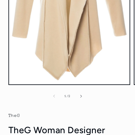
Otvorte
médium
1
z
1
/
2
v
modálnom
režime
TheG
TheG Woman Designer