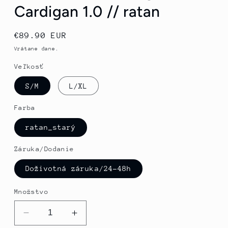
Cardigan 1.0 // ratan
Normálna
€89.90 EUR
cena
Vrátane dane.
Veľkosť
S/M
L/XL
Farba
ratan_starý
Záruka/Dodanie
Doživotná záruka/24-48h
Množstvo
Znížiť
Zvýšte