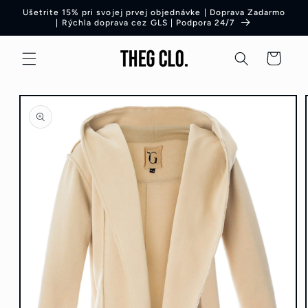
Preskočiť
Ušetrite 15% pri svojej prvej objednávke | Doprava Zadarmo
na obsah
| Rýchla doprava cez GLS | Podpora 24/7
Košík
Preskočiť
na
informácie
o produkte