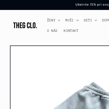
Preskočiť
Ušetrite 15% pri sv
na obsah
ŽENY
MUŽI
DETI
DOP
O NÁS
KONTAKT
Preskočiť
na
informácie
o produkte