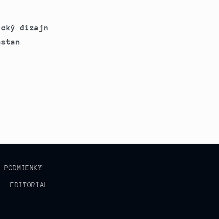
ický dizajn
astan
É PODMIENKY
EDITORIAL