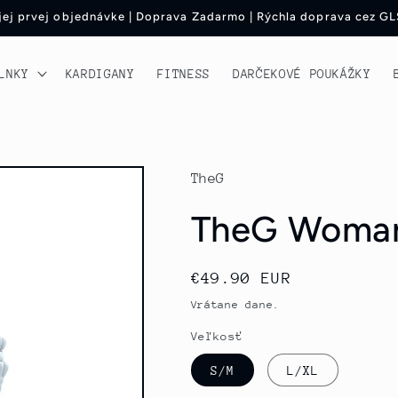
ojej prvej objednávke | Doprava Zadarmo | Rýchla doprava cez GL
LNKY
KARDIGANY
FITNESS
DARČEKOVÉ POUKÁŽKY
TheG
TheG Woman
Normálna
€49.90 EUR
cena
Vrátane dane.
Veľkosť
S/M
L/XL