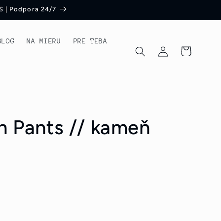
S | Podpora 24/7
BLOG
NA MIERU
PRE TEBA
Prihlásiť
Košík
sa
 Pants // kameň