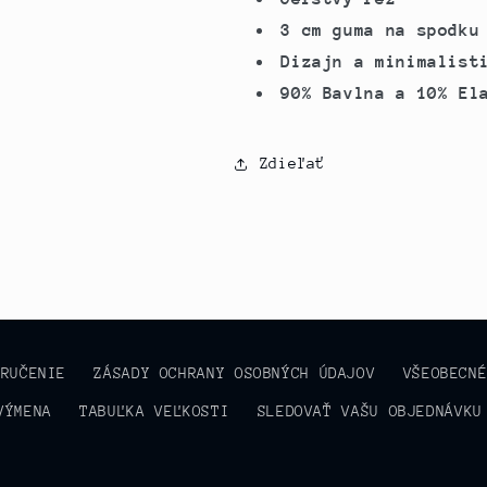
3 cm guma na spodku
Dizajn a minimalist
90% Bavlna a 10% El
Zdieľať
ORUČENIE
ZÁSADY OCHRANY OSOBNÝCH ÚDAJOV
VŠEOBECN
VÝMENA
TABUĽKA VEĽKOSTI
SLEDOVAŤ VAŠU OBJEDNÁVKU